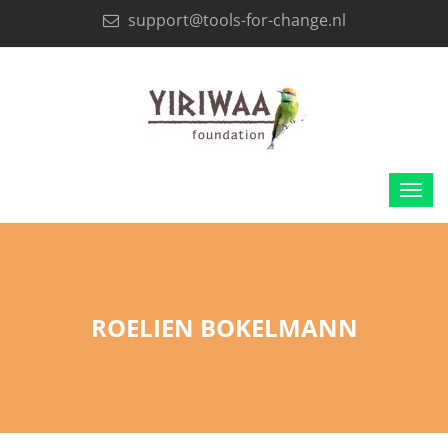
support@tools-for-change.nl
ROELIEN BOKELMANN